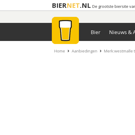
BIER
NET
.NL
De grootste biersite v
Bier
Nieuws & A
Home
Aanbiedingen
Merk:westmalle t