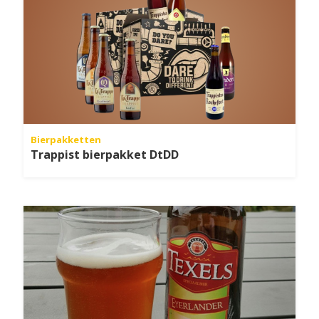
Bierpakketten
Trappist bierpakket DtDD