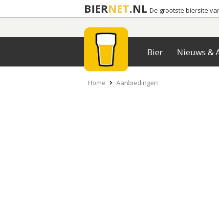
BIER
NET
.NL
De grootste biersite v
Bier
Nieuws & A
Home
Aanbiedingen