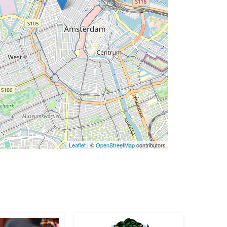
Leaflet
| ©
OpenStreetMap
contributors