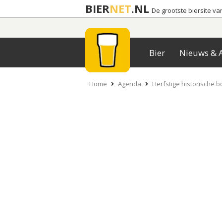
BIER
NET
.NL
De grootste biersite v
Bier
Nieuws & A
Home
Agenda
Herfstige historische