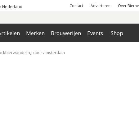
Contact
Adverteren
Over Bierne
an Nederland
rtikelen
Merken
Brouwerijen
Events
Shop
 bockbierwandeling door amsterdam