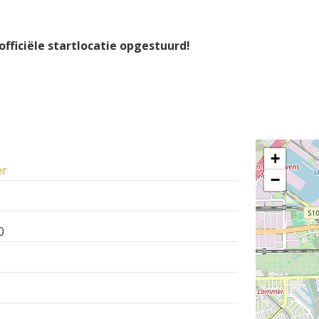
fficiële startlocatie opgestuurd!
+
er
−
0