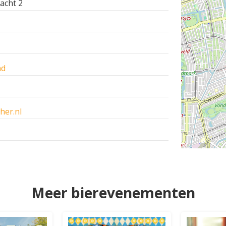
acht 2
nd
her.nl
Meer bierevenementen