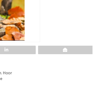
m. Hoor
ke