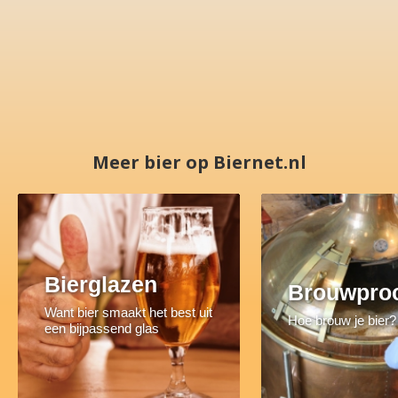
Meer bier op Biernet.nl
Bierglazen
Brouwpro
Want bier smaakt het best uit
Hoe brouw je bier?
een bijpassend glas