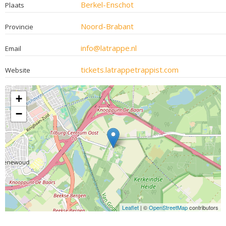
Berkel-Enschot
Plaats
Noord-Brabant
Provincie
info@latrappe.nl
Email
tickets.latrappetrappist.com
Website
+
−
Leaflet
| ©
OpenStreetMap
contributors