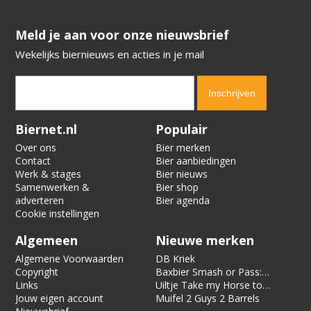
​​​​​​​Meld je aan voor onze nieuwsbrief
Wekelijks biernieuws en acties in je mail
Verification code:
8126
Biernet.nl
Populair
Over ons
Bier merken
Contact
Bier aanbiedingen
Werk & stages
Bier nieuws
Samenwerken &
Bier shop
adverteren
Bier agenda
Cookie instellingen
Algemeen
Nieuwe merken
Algemene Voorwaarden
DB Kriek
Copyright
Baxbier Smash or Pass:
Links
Strata
Uiltje Take my Horse to
Jouw eigen account
the Hotel Room
Muifel 2 Guys 2 Barrels