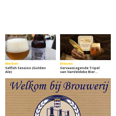
Merken
Nieuws
Selfish Session (Golden
ServaasLegende Tripel
Ale)
van VanVeldeke Bier
gelanceerd in Maastricht