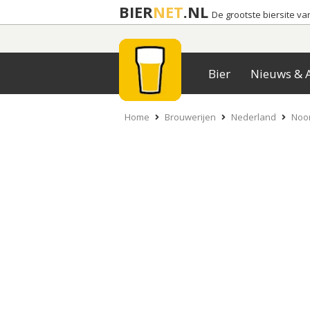
BIER
NET
.NL
De grootste biersite v
Bier
Nieuws & A
Home
Brouwerijen
Nederland
Noo