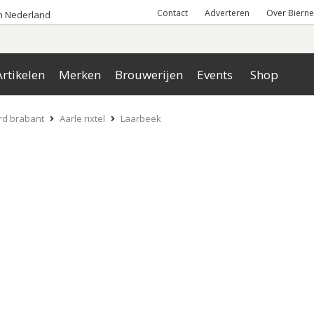
Contact
Adverteren
Over Bierne
an Nederland
rtikelen
Merken
Brouwerijen
Events
Shop
rd brabant
Aarle rixtel
Laarbeek