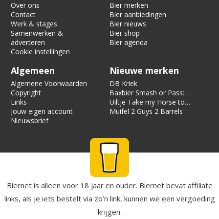
Over ons
Bier merken
Contact
Bier aanbiedingen
Werk & stages
Bier nieuws
Samenwerken &
Bier shop
adverteren
Bier agenda
Cookie instellingen
Algemeen
Nieuwe merken
Algemene Voorwaarden
DB Kriek
Copyright
Baxbier Smash or Pass:
Links
Strata
Uiltje Take my Horse to
Jouw eigen account
the Hotel Room
Muifel 2 Guys 2 Barrels
Nieuwsbrief
Biernet is alleen voor 18 jaar en ouder. Biernet bevat affiliate
links, als je iets bestelt via zo’n link, kunnen we een vergoeding
krijgen.