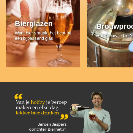
Bierglazen
Brouwpro
Want bier smaakt het best uit
Hoe brouw je bier?
een bijpassend glas