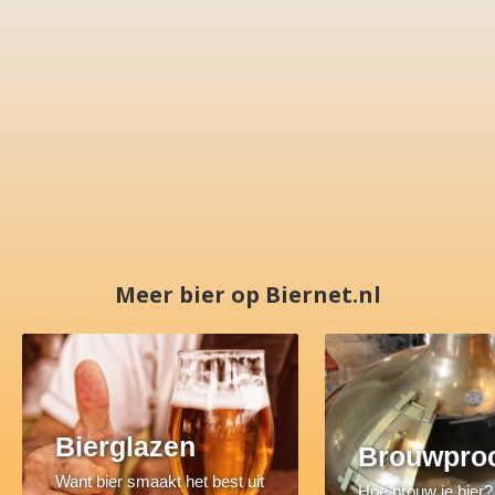
Meer bier op Biernet.nl
Bierglazen
Brouwpro
Want bier smaakt het best uit
Hoe brouw je bier?