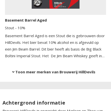
Basement Barrel Aged
Stout
- 10%
Basement Barrel Aged is een Stout die is gebrouwen door
HillDevils. Het bier bevat 10% alcohol en is afgevuld op
een Jim Beam Barrel. Dit bier heeft als basis de Big Black
Boltini Imperial Stout. Het De Jim Beam Whiskey geeft in
de aroma meteen zijn aanwezigheid prijs. Deze witte
Amerikaanse eikensoort geeft aan het bier een hele zachte
Toon meer merken van Brouwerij HillDevils
vanille smaak, wat resulteert in een ware smaakexplosie.
Achtergrond informatie
Brouwerij HillDevils in opgericht door Marleen en Theo van