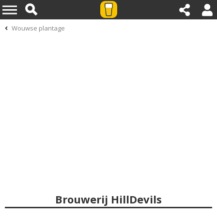
Wouwse plantage
Brouwerij HillDevils