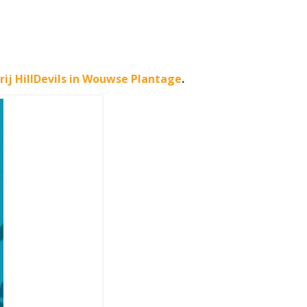
ij HillDevils in Wouwse Plantage
.