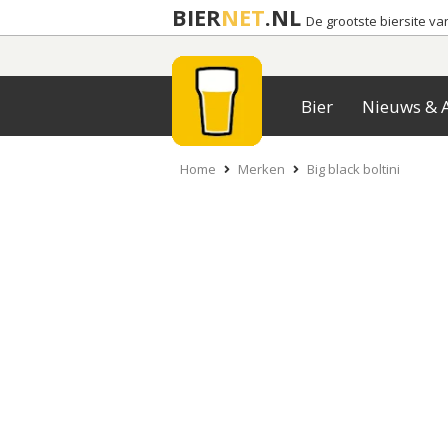
BIER
NET
.NL
De grootste biersite v
Bier
Nieuws & A
Home
Merken
Big black boltini