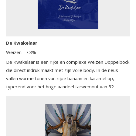
De Kwakelaar
Weizen
- 7.3%
De Kwakelaar is een rijke en complexe Weizen Doppelbock
die direct indruk maakt met zijn volle body. In de neus
vallen warme tonen van rijpe banaan en karamel op,
typerend voor het hoge aandeel tarwemout van 52
procent. De eerste slok onthult een stevig moutig karakter
met zoete hints van donker brood, toffee en een vleug
rozijn. Halverwege komt het typische weizenprofiel naar
voren met subtiele kruidigheid van kruidnagel en een
zweem van peper. De tarwe zorgt voor een zijdezachte
mondvulling en een romige textuur die dit speciaalbier