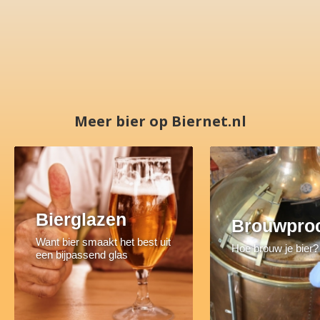
Meer bier op Biernet.nl
Bierglazen
Brouwpro
Want bier smaakt het best uit
Hoe brouw je bier?
een bijpassend glas