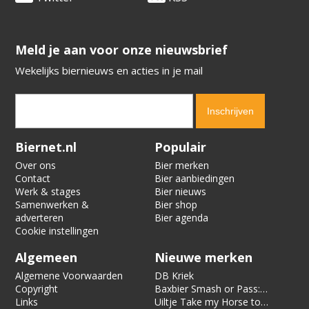
​​​​​​​Meld je aan voor onze nieuwsbrief
Wekelijks biernieuws en acties in je mail
Verification code:
3140
Biernet.nl
Populair
Over ons
Bier merken
Contact
Bier aanbiedingen
Werk & stages
Bier nieuws
Samenwerken &
Bier shop
adverteren
Bier agenda
Cookie instellingen
Algemeen
Nieuwe merken
Algemene Voorwaarden
DB Kriek
Copyright
Baxbier Smash or Pass:
Links
Strata
Uiltje Take my Horse to