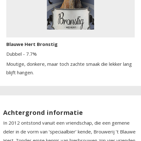
bijzonder toegankelijk maakt ondanks het stevige
alcoholpercentage van 7,3 procent. In de afdronk klinken
warme tonen van karamel en donker fruit na, met een licht
verwarmende alcoholgloed die lang blijft hangen.
Blauwe Hert Bronstig
Dubbel
- 7.7%
Moutige, donkere, maar toch zachte smaak die lekker lang
blijft hangen.
Achtergrond informatie
In 2012 ontstond vanuit een vriendschap, die een gemene
deler in de vorm van ‘speciaalbier’ kende, Brouwerij ’t Blauwe
Hert. Zonder enige kennis van bierbrouwen zijn vier vrienden,