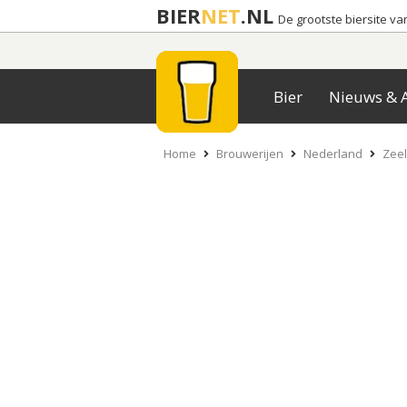
BIER
NET
.NL
De grootste biersite v
Bier
Nieuws & A
Home
Brouwerijen
Nederland
Zee