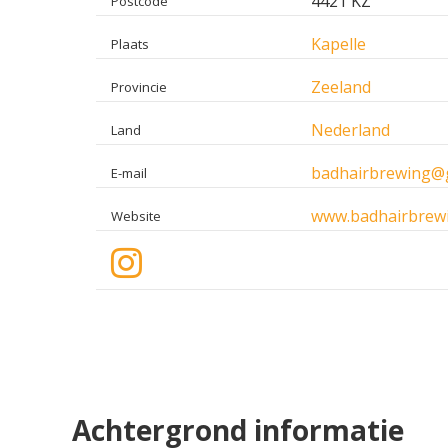
4421 KZ
Postcode
Kapelle
Plaats
Zeeland
Provincie
Nederland
Land
badhairbrewing@
E-mail
www.badhairbrewi
Website
Achtergrond informatie