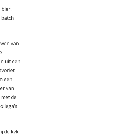
 bier,
 batch
uwen van
e
n uit een
avoriet
om een
ter van
 met de
ollega’s
ij de kvk