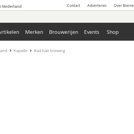
Contact
Adverteren
Over Bierne
an Nederland
rtikelen
Merken
Brouwerijen
Events
Shop
land
Kapelle
Bad hair brewing