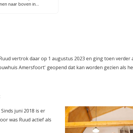
nen naar boven in
e met hop. De smaak is
g terwijl de karamel hier
minant in terug komt. Het
s zoals gebruikelijk bij de
n de Eem aangenaam. Het
elijk droog bier, niet een
 smaak in de mond.
Ruud vertrok daar op 1 augustus 2023 en ging toen verder 
ouwhuis Amersfoort' geopend dat kan worden gezien als he
3
Sinds juni 2018 is er
oor was Ruud actief als