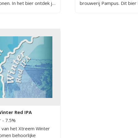
tonen. In het bier ontdek je
brouwerij Pampus. Dit bier
n zoals sinaasappel,
tonen van geroosterde mout
 en kriek.
fruit en een aangename bitt
inter Red IPA
r
- 7.5%
r van het Xtreem Winter
omen behoorlijke