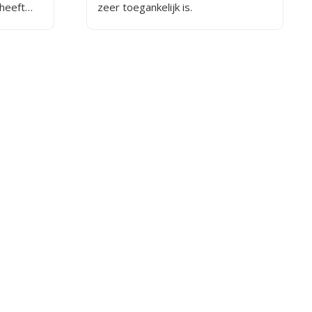
 heeft
zeer toegankelijk is.
, fris
erheid.