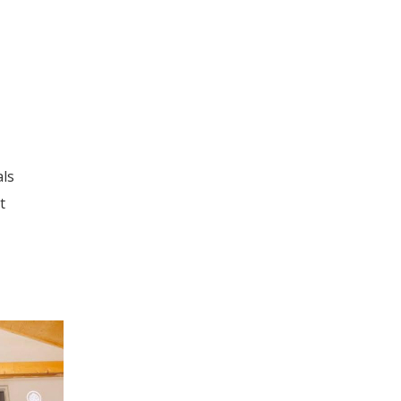
als
t