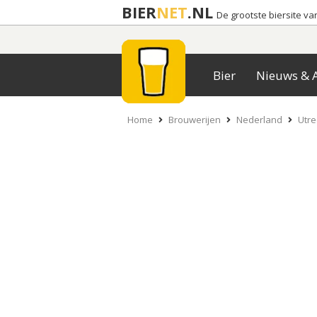
BIER
NET
.NL
De grootste biersite v
Bier
Nieuws & A
Home
Brouwerijen
Nederland
Utre