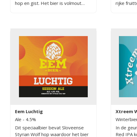
hop en gist. Het bier is volmout
rijke fruit
gebrouwen. De aroma's zijn fruitig
fruitsmake
en moutig.
grapefruit
Eem Luchtig
Xtreem W
Ale
- 4.5%
Winterbie
Dit speciaalbier bevat Sloveense
In de geu
Styrian Wolf hop waardoor het bier
Red IPA k