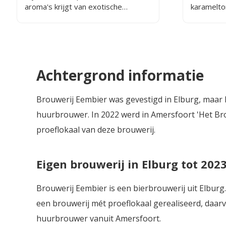
aroma's krijgt van exotische
karamelto
vruchten zoals passievrucht en
combinati
mango.
zeer hoppi
minder do
bittertje i
bieren va
Achtergrond informatie
is een tam
heel volle
Brouwerij Eembier was gevestigd in Elburg, maar 
huurbrouwer. In 2022 werd in Amersfoort 'Het Br
proeflokaal van deze brouwerij.
Eigen brouwerij in Elburg tot 202
Brouwerij Eembier is een bierbrouwerij uit Elburg. 
een brouwerij mét proeflokaal gerealiseerd, daarv
huurbrouwer vanuit Amersfoort.