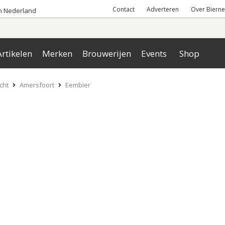
Contact
Adverteren
Over Bierne
an Nederland
rtikelen
Merken
Brouwerijen
Events
Shop
cht
Amersfoort
Eembier