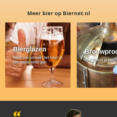
Meer bier op Biernet.nl
Bierglazen
Brouwpro
Want bier smaakt het best uit
Hoe brouw je bier?
een bijpassend glas