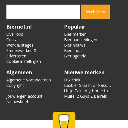
Verification code:
5560
Biernet.nl
Populair
Over ons
Bier merken
Contact
Bier aanbiedingen
Werk & stages
Bier nieuws
Samenwerken &
Bier shop
adverteren
Bier agenda
Cookie instellingen
Algemeen
Nieuwe merken
Algemene Voorwaarden
DB Kriek
Copyright
Baxbier Smash or Pass:
Links
Strata
Uiltje Take my Horse to
Jouw eigen account
the Hotel Room
Muifel 2 Guys 2 Barrels
Nieuwsbrief