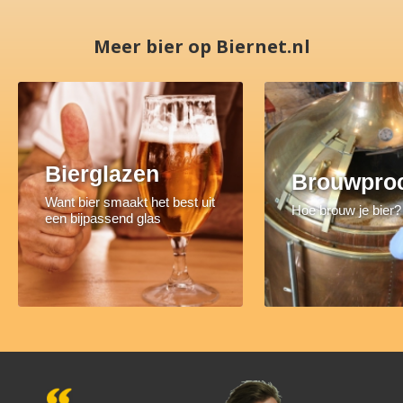
Meer bier op Biernet.nl
Bierglazen
Brouwpro
Want bier smaakt het best uit
Hoe brouw je bier?
een bijpassend glas