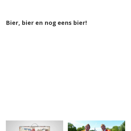
Bier, bier en nog eens bier!