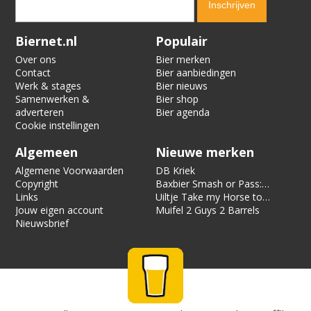
Verification code:
4668
Biernet.nl
Populair
Over ons
Bier merken
Contact
Bier aanbiedingen
Werk & stages
Bier nieuws
Samenwerken &
Bier shop
adverteren
Bier agenda
Cookie instellingen
Algemeen
Nieuwe merken
Algemene Voorwaarden
DB Kriek
Copyright
Baxbier Smash or Pass:
Links
Strata
Uiltje Take my Horse to
Jouw eigen account
the Hotel Room
Muifel 2 Guys 2 Barrels
Nieuwsbrief