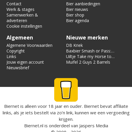
Contact
Bier aanbiedingen
Werk & stages
Bier nieuws
Samenwerken &
Bier shop
adverteren
Bier agenda
Cookie instellingen
Algemeen
Nieuwe merken
Algemene Voorwaarden
DB Kriek
Copyright
Baxbier Smash or Pass:
Links
Strata
Uiltje Take my Horse to
Jouw eigen account
the Hotel Room
Muifel 2 Guys 2 Barrels
Nieuwsbrief
Biernet is alleen voor 18 jaar en ouder. Biernet bevat affiliate
links, als je iets bestelt via zo’n link, kunnen we een vergoeding
krijgen.
Biernet.nl
is onderdeel van
Jaspers Media