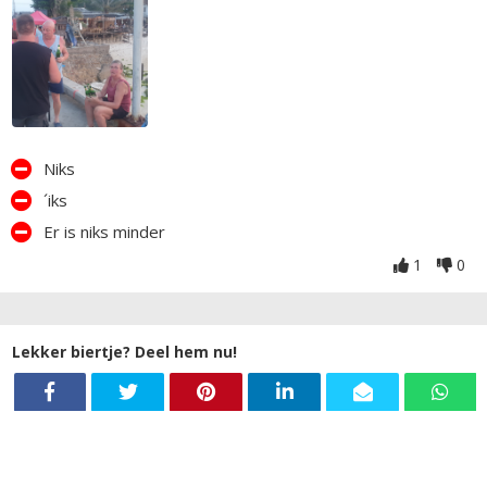
Niks
´iks
Er is niks minder
1
0
Lekker biertje? Deel hem nu!