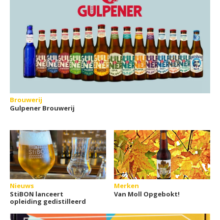
Brouwerij
Gulpener Brouwerij
Nieuws
Merken
StiBON lanceert
Van Moll Opgebokt!
opleiding gedistilleerd