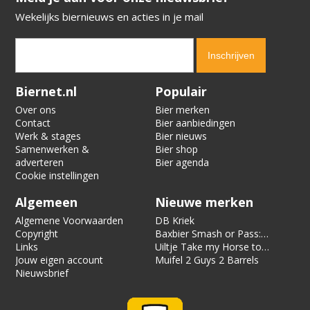
Wekelijks biernieuws en acties in je mail
Verification code:
3797
Biernet.nl
Populair
Over ons
Bier merken
Contact
Bier aanbiedingen
Werk & stages
Bier nieuws
Samenwerken &
Bier shop
adverteren
Bier agenda
Cookie instellingen
Algemeen
Nieuwe merken
Algemene Voorwaarden
DB Kriek
Copyright
Baxbier Smash or Pass:
Links
Strata
Uiltje Take my Horse to
Jouw eigen account
the Hotel Room
Muifel 2 Guys 2 Barrels
Nieuwsbrief