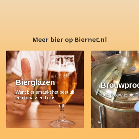
Meer bier op Biernet.nl
Bierglazen
Brouwpro
Want bier smaakt het best uit
Hoe brouw je bier?
een bijpassend glas