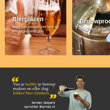
Bierglazen
Brouwpro
Want bier smaakt het best uit
Hoe brouw je bier?
een bijpassend glas