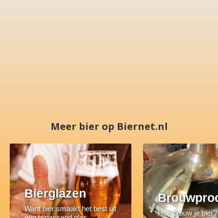
Meer bier op Biernet.nl
Bierglazen
Brouwpro
Want bier smaakt het best uit
Hoe brouw je bier?
een bijpassend glas