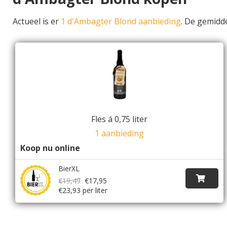
Actueel is er
1 d'Ambagter Blond aanbieding
. De gemidd
Fles á 0,75 liter
1 aanbieding
Koop nu online
BierXL
€19,49
€17,95
€23,93 per liter