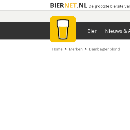
BIER
NET
.NL
De grootste biersite v
Bier
Nieuws & A
Home
Merken
Dambagter blond