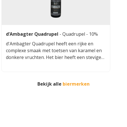
d’Ambagter Quadrupel
-
Quadrupel
- 10%
d'Ambagter Quadrupel heeft een rijke en
complexe smaak met toetsen van karamel en
donkere vruchten. Het bier heeft een stevige
body en een fijne schuimkraag. De smaak is
vol en intens, met een lichte zoetheid die mooi
in balans is met de bittere tonen. De afdronk is
Bekijk alle
biermerken
lang en verwarmend, wat dit bier perfect
maakt voor koude winteravonden.