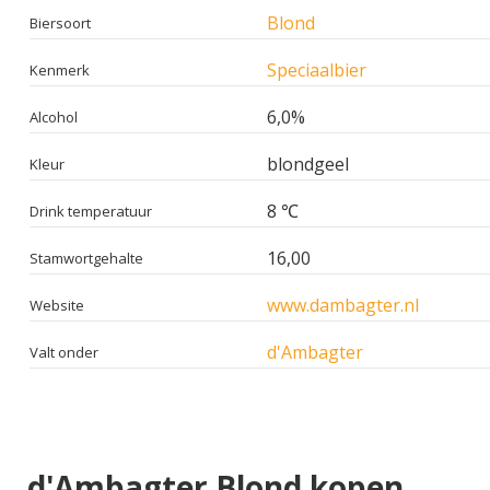
Blond
Biersoort
Speciaalbier
Kenmerk
6,0%
Alcohol
blondgeel
Kleur
8 ℃
Drink temperatuur
16,00
Stamwortgehalte
www.dambagter.nl
Website
d'Ambagter
Valt onder
d'Ambagter Blond kopen