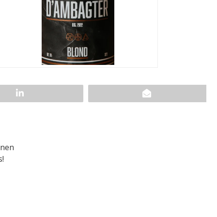
onen
s!