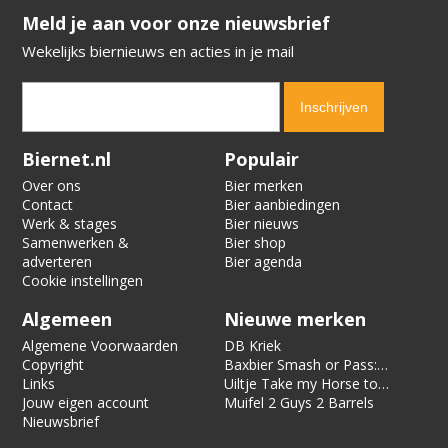
​​​​​​​Meld je aan voor onze nieuwsbrief
Wekelijks biernieuws en acties in je mail
Verification code:
1918
Biernet.nl
Populair
Over ons
Bier merken
Contact
Bier aanbiedingen
Werk & stages
Bier nieuws
Samenwerken &
Bier shop
adverteren
Bier agenda
Cookie instellingen
Algemeen
Nieuwe merken
Algemene Voorwaarden
DB Kriek
Copyright
Baxbier Smash or Pass:
Links
Strata
Uiltje Take my Horse to
Jouw eigen account
the Hotel Room
Muifel 2 Guys 2 Barrels
Nieuwsbrief