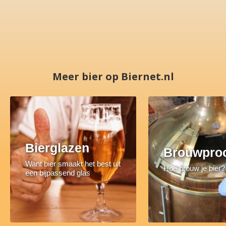
Meer bier op Biernet.nl
Bierglazen
Brouwpro
Want bier smaakt het best uit
Hoe brouw je bier?
een bijpassend glas