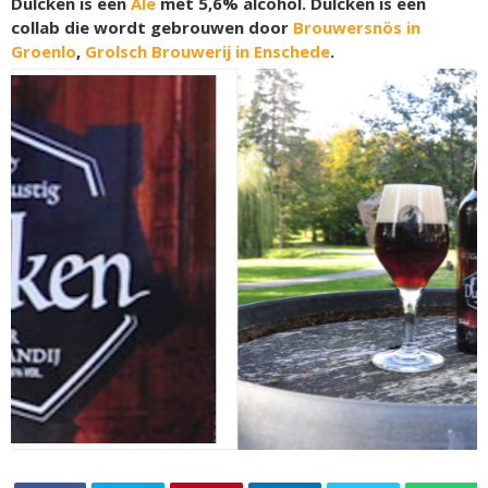
Dulcken is een
Ale
met 5,6% alcohol. Dulcken is een
collab die wordt gebrouwen door
Brouwersnös in
Groenlo
,
Grolsch Brouwerij in Enschede
.