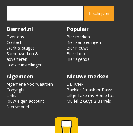
Verification code:
4354
Biernet.nl
Populair
Over ons
Bier merken
Contact
Bier aanbiedingen
Werk & stages
Bier nieuws
Samenwerken &
Bier shop
adverteren
Bier agenda
Cookie instellingen
Algemeen
Nieuwe merken
Algemene Voorwaarden
DB Kriek
Copyright
Baxbier Smash or Pass:
Links
Strata
Uiltje Take my Horse to
Jouw eigen account
the Hotel Room
Muifel 2 Guys 2 Barrels
Nieuwsbrief