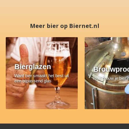
Meer bier op Biernet.nl
Bierglazen
Brouwpro
Want bier smaakt het best uit
Hoe brouw je bier?
een bijpassend glas