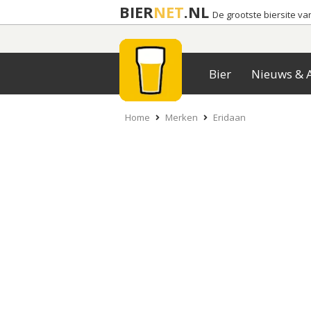
BIER
NET
.NL
De grootste biersite v
Bier
Nieuws & A
Home
Merken
Eridaan