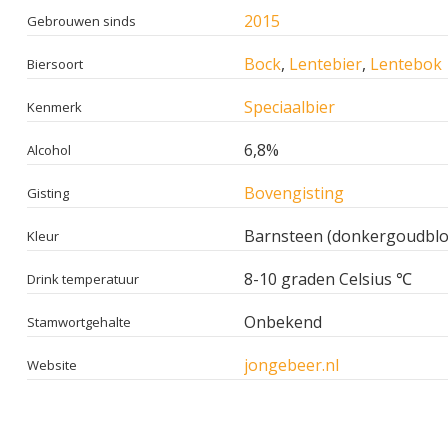
2015
Gebrouwen sinds
Bock
,
Lentebier
,
Lentebok
Biersoort
Speciaalbier
Kenmerk
6,8%
Alcohol
Bovengisting
Gisting
Barnsteen (donkergoudblo
Kleur
8-10 graden Celsius ℃
Drink temperatuur
Onbekend
Stamwortgehalte
jongebeer.nl
Website