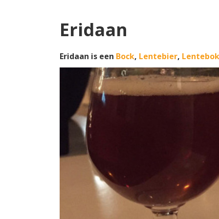
Eridaan
Eridaan is een
Bock
,
Lentebier
,
Lentebo