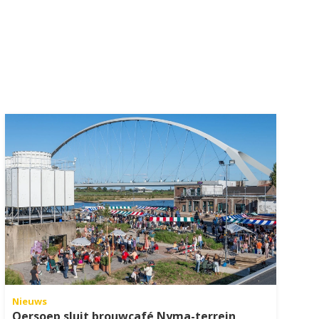
Nieuws
Oersoep sluit brouwcafé Nyma-terrein