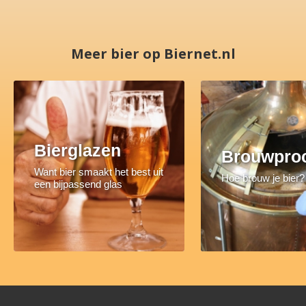
Meer bier op Biernet.nl
Bierglazen
Brouwpro
Want bier smaakt het best uit
Hoe brouw je bier?
een bijpassend glas