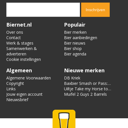
Verification code:
8038
Biernet.nl
Populair
Over ons
Bier merken
Contact
Bier aanbiedingen
Werk & stages
Bier nieuws
Samenwerken &
Bier shop
adverteren
Bier agenda
Cookie instellingen
Algemeen
Nieuwe merken
Algemene Voorwaarden
DB Kriek
Copyright
Baxbier Smash or Pass:
Links
Strata
Uiltje Take my Horse to
Jouw eigen account
the Hotel Room
Muifel 2 Guys 2 Barrels
Nieuwsbrief