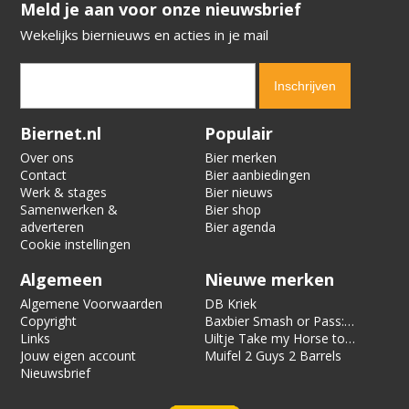
​​​​​​​Meld je aan voor onze nieuwsbrief
Wekelijks biernieuws en acties in je mail
Verification code:
7496
Biernet.nl
Populair
Over ons
Bier merken
Contact
Bier aanbiedingen
Werk & stages
Bier nieuws
Samenwerken &
Bier shop
adverteren
Bier agenda
Cookie instellingen
Algemeen
Nieuwe merken
Algemene Voorwaarden
DB Kriek
Copyright
Baxbier Smash or Pass:
Links
Strata
Uiltje Take my Horse to
Jouw eigen account
the Hotel Room
Muifel 2 Guys 2 Barrels
Nieuwsbrief