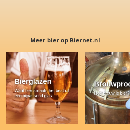
Meer bier op Biernet.nl
Bierglazen
Brouwpro
Want bier smaakt het best uit
Hoe brouw je bier?
een bijpassend glas