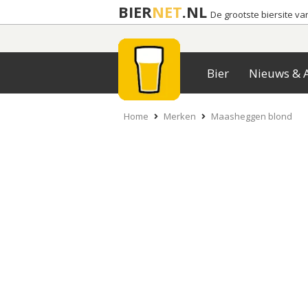
BIER
NET
.NL
De grootste biersite v
Bier
Nieuws & A
Home
Merken
Maasheggen blond