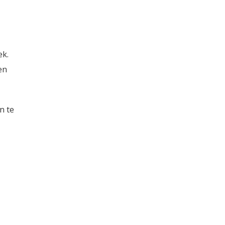
ek.
en
n te