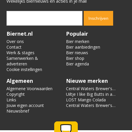
Wekelijks biernieuws en acties in je mail
Verification code:
9638
Biernet.nl
Populair
Over ons
Bier merken
Contact
Bier aanbiedingen
Werk & stages
Bier nieuws
Samenwerken &
Bier shop
adverteren
Bier agenda
Cookie instellingen
Algemeen
Nieuwe merken
Algemene Voorwaarden
Central Waters Brewer's
Copyright
Reserve Pecan Kringle
Uiltje I like Big Butts in a
Links
Stout
Can of Limes
LOST Mango Colada
Jouw eigen account
Central Waters Brewer's
Nieuwsbrief
Reserve Cassian Sunset