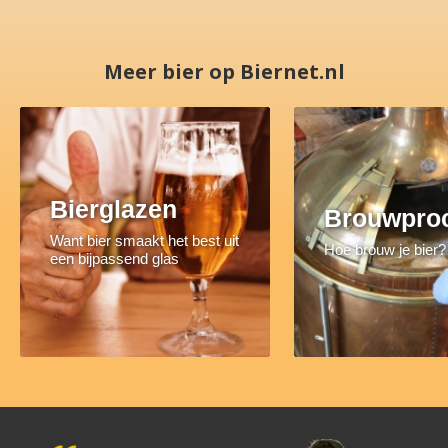
Meer bier op Biernet.nl
Bierglazen
Brouwpro
Want bier smaakt het best uit
Hoe brouw je bier?
een bijpassend glas