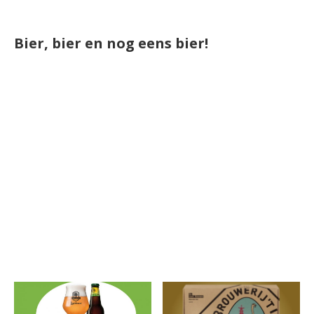
Bier, bier en nog eens bier!