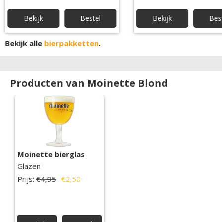
Bekijk
Bestel
Bekijk
Bes
Bekijk alle
bierpakketten
.
Producten van Moinette Blond
Moinette bierglas
Glazen
Prijs:
€4,95
€2,50