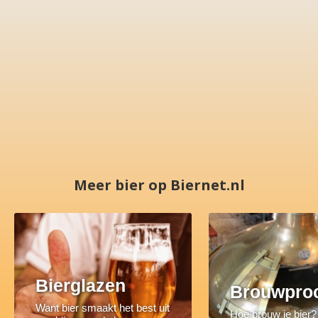
Meer bier op Biernet.nl
Bierglazen
Brouwpro
Want bier smaakt het best uit
Hoe brouw je bier?