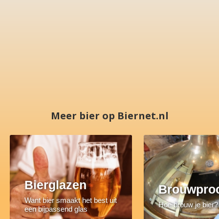
Meer bier op Biernet.nl
Bierglazen
Brouwpro
Want bier smaakt het best uit
Hoe brouw je bier?
een bijpassend glas