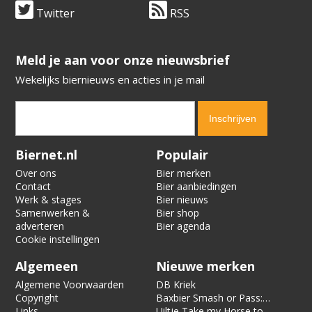
Twitter
RSS
​​​​​​​Meld je aan voor onze nieuwsbrief
Wekelijks biernieuws en acties in je mail
Verification code:
4935
Biernet.nl
Populair
Over ons
Bier merken
Contact
Bier aanbiedingen
Werk & stages
Bier nieuws
Samenwerken &
Bier shop
adverteren
Bier agenda
Cookie instellingen
Algemeen
Nieuwe merken
Algemene Voorwaarden
DB Kriek
Copyright
Baxbier Smash or Pass:
Links
Strata
Uiltje Take my Horse to