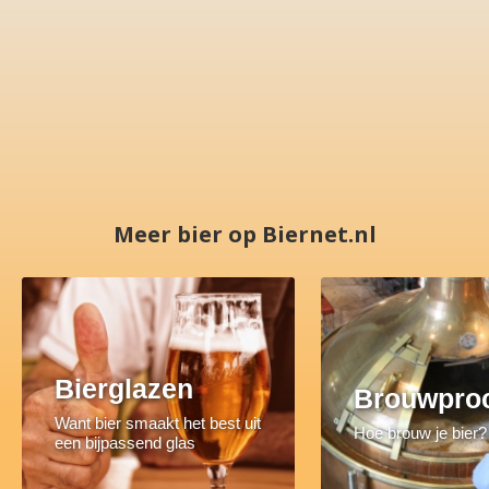
Meer bier op Biernet.nl
Bierglazen
Brouwpro
Want bier smaakt het best uit
Hoe brouw je bier?
een bijpassend glas