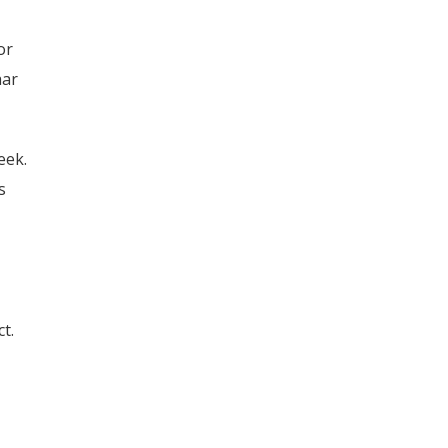
or
aar
eek.
s
t.