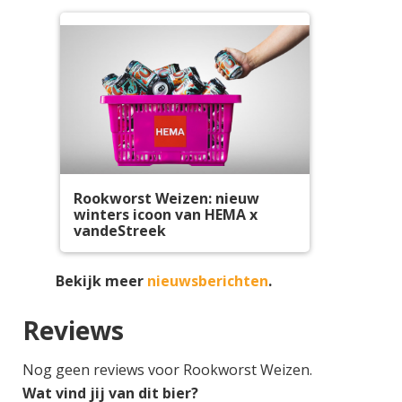
Rookworst Weizen: nieuw
winters icoon van HEMA x
vandeStreek
Bekijk meer
nieuwsberichten
.
Reviews
Nog geen reviews voor Rookworst Weizen.
Wat vind jij van dit bier?