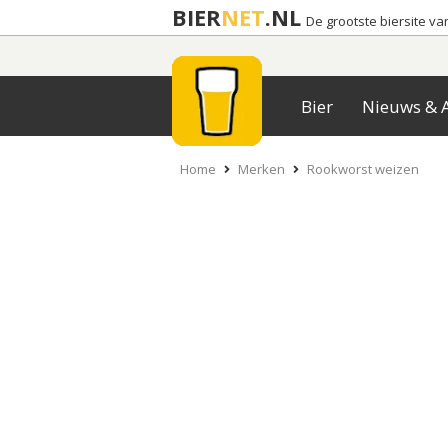
BIER
NET
.NL
De grootste biersite v
Bier
Nieuws & A
Home
Merken
Rookworst weizen