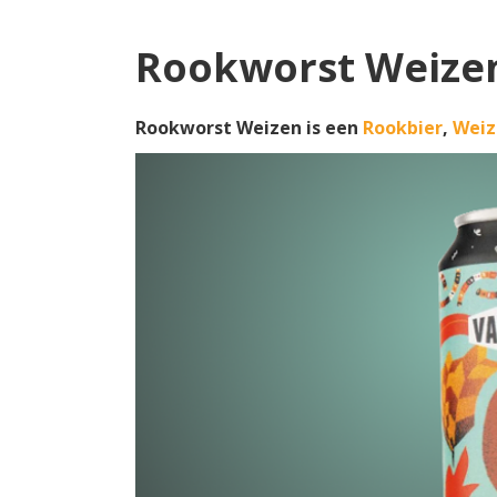
Rookworst Weize
Rookworst Weizen is een
Rookbier
,
Weiz