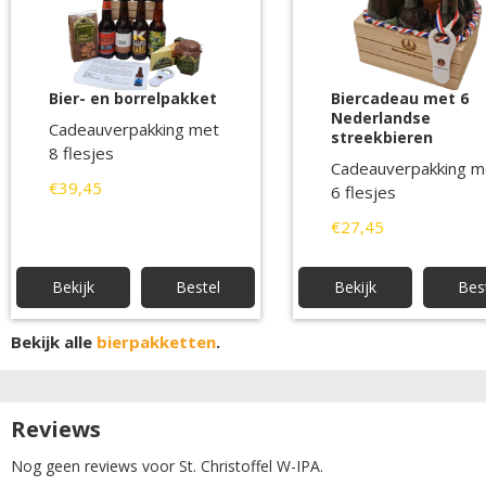
Bier- en borrelpakket
Biercadeau met 6
Nederlandse
Cadeauverpakking met
streekbieren
8 flesjes
Cadeauverpakking m
€39,45
6 flesjes
€27,45
Bekijk
Bestel
Bekijk
Bes
Bekijk alle
bierpakketten
.
Reviews
Nog geen reviews voor St. Christoffel W-IPA.