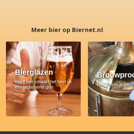
Meer bier op Biernet.nl
Bierglazen
Brouwpro
Want bier smaakt het best uit
Hoe brouw je bier?
een bijpassend glas