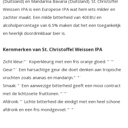
(Duitsland) en Mandarina Bavaria (Duitsland). St. Christoffel
Weissen IPA is een Europese IPA wat hem iets milder en
zachter maakt. Een milde bitterheid van 40EBU en
alcoholpercentage van 6.5% maken dat het een toegankelijk
en heerlijk doordrinkbaar bier is.
Kernmerken van St. Christoffel Weissen IPA
Zicht kleur:"¨ Koperkleurig met een fris oranje gloed. "¨"¨
Geur:"¨ Een harsachtige geur die doet denken aan tropische
vruchten zoals ananas en mandarijn."¨"¨
Smaak: "¨Een aanwezige bitterheid geeft een mooi contract
met de lichtzoete fruittonen. "¨"¨
Afdronk: "¨Lichte bitterheid die eindigt met een heel schone
afdronk en een fris mondgevoel. "¨"¨