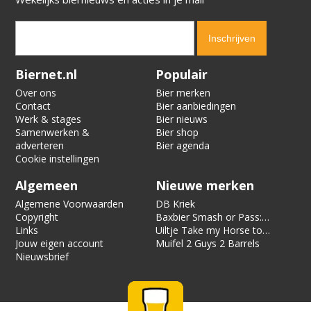
Verification code:
8898
Biernet.nl
Populair
Over ons
Bier merken
Contact
Bier aanbiedingen
Werk & stages
Bier nieuws
Samenwerken &
Bier shop
adverteren
Bier agenda
Cookie instellingen
Algemeen
Nieuwe merken
Algemene Voorwaarden
DB Kriek
Copyright
Baxbier Smash or Pass:
Links
Strata
Uiltje Take my Horse to
Jouw eigen account
the Hotel Room
Muifel 2 Guys 2 Barrels
Nieuwsbrief