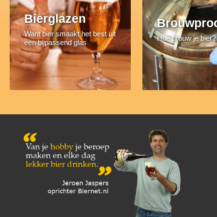
Bierglazen
Brouwpro
Want bier smaakt het best uit
Hoe brouw je bier?
een bijpassend glas