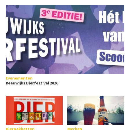
ode aan nabij
Evenementen
Reeuwijks Bierfestival 2026
Bierpakketten
Merken