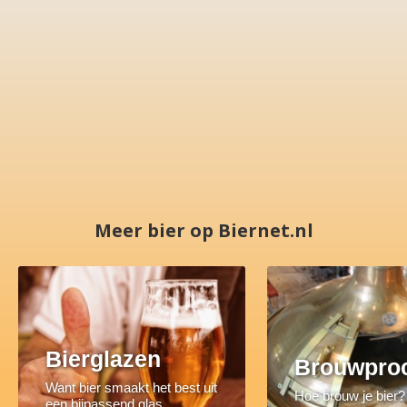
Meer bier op Biernet.nl
Bierglazen
Brouwpro
Want bier smaakt het best uit
Hoe brouw je bier?
een bijpassend glas