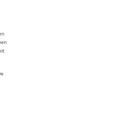
en
een
it
De