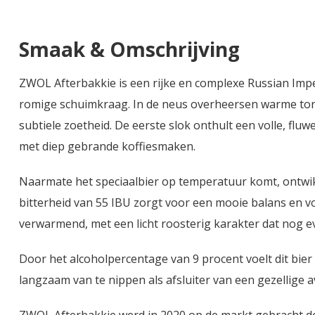
Smaak & Omschrijving
ZWOL Afterbakkie is een rijke en complexe Russian Imper
romige schuimkraag. In de neus overheersen warme ton
subtiele zoetheid. De eerste slok onthult een volle, fl
met diep gebrande koffiesmaken.
Naarmate het speciaalbier op temperatuur komt, ontwikk
bitterheid van 55 IBU zorgt voor een mooie balans en vo
verwarmend, met een licht roosterig karakter dat nog ev
Door het alcoholpercentage van 9 procent voelt dit bie
langzaam van te nippen als afsluiter van een gezellige 
ZWOL Afterbakkie werd in 2020 op de markt gebracht d