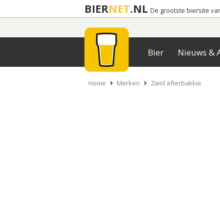
BIER
NET
.NL
De grootste biersite v
Bier
Nieuws & A
Home
Merken
Zwol afterbakkie