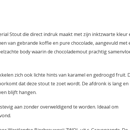
ial Stout die direct indruk maakt met zijn inktzwarte kleur 
en van gebrande koffie en pure chocolade, aangevuld met 
uweelzachte body waarin de chocolademout prachtig samenvloe
elen zich ook lichte hints van karamel en gedroogd fruit. 
orkomt dat deze stout te zoet wordt. De afdronk is lang en
en blijft hangen.
r stevig aan zonder overweldigend te worden. Ideaal om
avond.
oor Westlandse Bierbrouwerij ZWOL uit s-Gravenzande. De