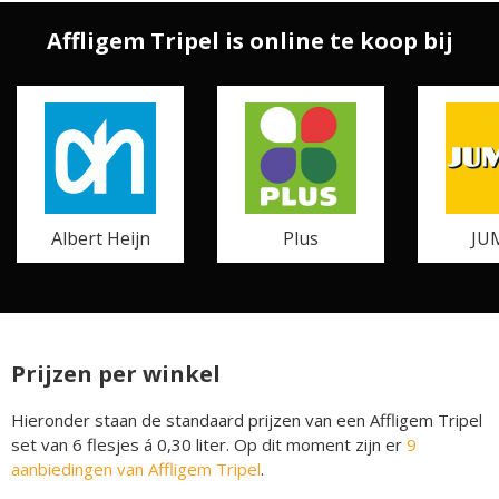
Affligem Tripel is online te koop bij
Albert Heijn
Plus
JU
Prijzen per winkel
Hieronder staan de standaard prijzen van een Affligem Tripel
set van 6 flesjes á 0,30 liter. Op dit moment zijn er
9
aanbiedingen van Affligem Tripel
.