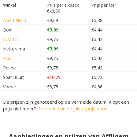
Winkel
Prijs per sixpack
Prijs per liter
6x0,30
Albert Heijn
€9,69
€5,38
Boni
€7,99
€4,44
JUMBO
€9,75
€5,42
Nettorama
€7,99
€4,44
Plus
€9,75
€5,42
Poiesz
€9,75
€5,42
Spar Buurt
€10,29
€5,72
Vomar
€8,75
€4,86
De prijzen zijn genoteerd op de vermelde datum. Klopt een
prijs niet meer?
Geef ons dan de juiste prijs door
.
Aanbiedingen en prijzen van Affligem