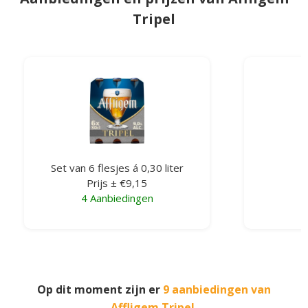
Tripel
Set van 6 flesjes á 0,30 liter
F
Prijs ± €9,15
4 Aanbiedingen
4
Op dit moment zijn er
9 aanbiedingen van
Affligem Tripel
.