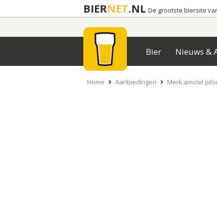
BIER
NET
.NL
De grootste biersite v
Bier
Nieuws & A
Home
Aanbiedingen
Merk:amstel pils