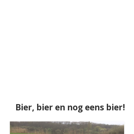
Bier, bier en nog eens bier!