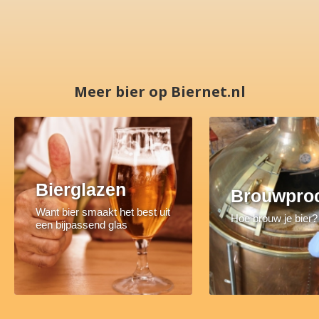
Meer bier op Biernet.nl
Bierglazen
Brouwpro
Want bier smaakt het best uit
Hoe brouw je bier?
een bijpassend glas