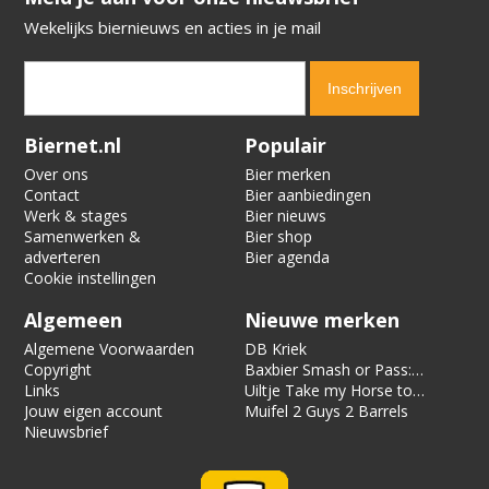
Wekelijks biernieuws en acties in je mail
Verification code:
5106
Biernet.nl
Populair
Over ons
Bier merken
Contact
Bier aanbiedingen
Werk & stages
Bier nieuws
Samenwerken &
Bier shop
adverteren
Bier agenda
Cookie instellingen
Algemeen
Nieuwe merken
Algemene Voorwaarden
DB Kriek
Copyright
Baxbier Smash or Pass:
Links
Strata
Uiltje Take my Horse to
Jouw eigen account
the Hotel Room
Muifel 2 Guys 2 Barrels
Nieuwsbrief