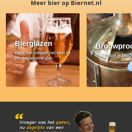
Meer bier op Biernet.nl
Bierglazen
Brouwpro
Want bier smaakt het best uit
Hoe brouw je bier?
een bijpassend glas