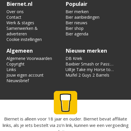
Verification code:
8543
Biernet.nl
Populair
Over ons
Bier merken
Contact
Bier aanbiedingen
Werk & stages
Bier nieuws
Samenwerken &
Bier shop
adverteren
Bier agenda
Cookie instellingen
Algemeen
Nieuwe merken
Algemene Voorwaarden
DB Kriek
Copyright
Baxbier Smash or Pass:
Links
Strata
Uiltje Take my Horse to
Jouw eigen account
the Hotel Room
Muifel 2 Guys 2 Barrels
Nieuwsbrief
Biernet is alleen voor 18 jaar en ouder. Biernet bevat affiliate
links, als je iets bestelt via zo’n link, kunnen we een vergoeding