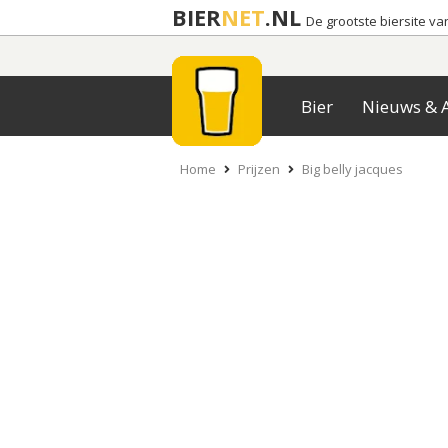
BIER
NET
.NL
De grootste biersite v
Bier
Nieuws & A
Home
Prijzen
Big belly jacques