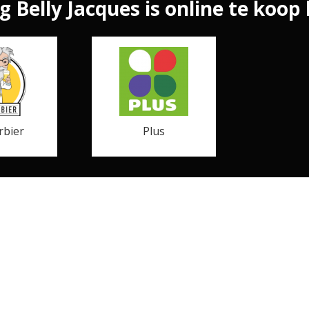
g Belly Jacques is online te koop 
rbier
Plus