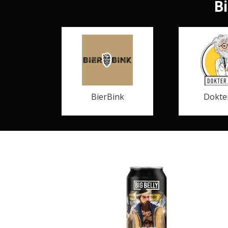
Bi
BierBink
Dokte