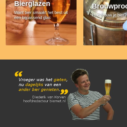
Bierglazen
Brouwpro
Want bier smaakt het best uit
Hoe brouw je bier?
een bijpassend glas