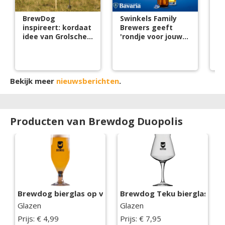
BrewDog
Swinkels Family
B
inspireert: kordaat
Brewers geeft
Ja
idee van Grolsche
'rondje voor jouw
v
Kornuiten
zaak'
Bekijk meer
nieuwsberichten
.
Producten van Brewdog Duopolis
Brewdog bierglas op voet
Brewdog Teku bierglas
Glazen
Glazen
Prijs: € 4,99
Prijs: € 7,95