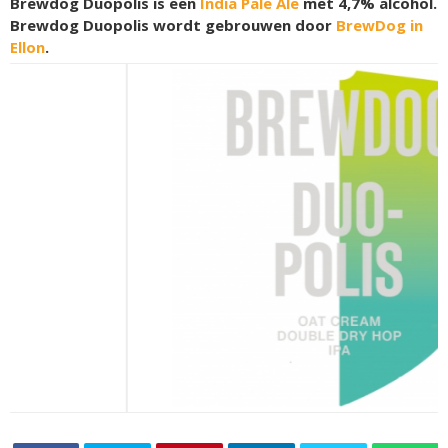
Brewdog Duopolis is een
India Pale Ale
met 4,7% alcohol.
Brewdog Duopolis wordt gebrouwen door
BrewDog in
Ellon
.