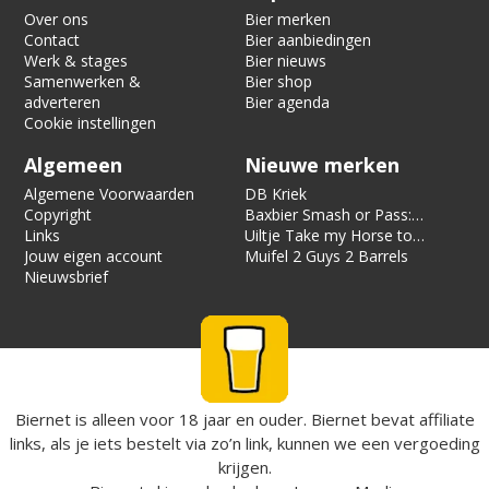
Over ons
Bier merken
Contact
Bier aanbiedingen
Werk & stages
Bier nieuws
Samenwerken &
Bier shop
adverteren
Bier agenda
Cookie instellingen
Algemeen
Nieuwe merken
Algemene Voorwaarden
DB Kriek
Copyright
Baxbier Smash or Pass:
Links
Strata
Uiltje Take my Horse to
Jouw eigen account
the Hotel Room
Muifel 2 Guys 2 Barrels
Nieuwsbrief
Biernet is alleen voor 18 jaar en ouder. Biernet bevat affiliate
links, als je iets bestelt via zo’n link, kunnen we een vergoeding
krijgen.