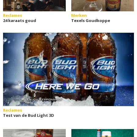
Reclames
Merken
24 karaats goud
Texels Goudkoppe
Reclames
Test van de Bud Light 3D