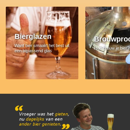
Bierglazen
Brouwpro
Want bier smaakt het best uit
Hoe brouw je bier?
een bijpassend glas