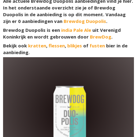
Alle actuele Brewdog Duopolis aanbiedingen vind je hier.
In het onderstaande overzicht zie je of Brewdog
Duopolis in de aanbieding is op dit moment. Vandaag
zijn er
0
aanbiedingen van
Brewdog Duopolis
.
Brewdog Duopolis is een
india Pale Ale
uit Verenigd
Koninkrijk en wordt gebrouwen door
BrewDog
.
Bekijk ook
kratten
,
flessen
,
blikjes
of
fusten
bier in de
aanbieding.