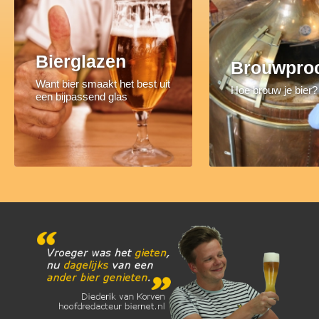
Bierglazen
Brouwpro
Want bier smaakt het best uit
Hoe brouw je bier?
een bijpassend glas