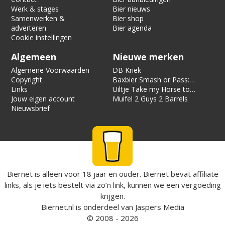
Werk & stages
Bier nieuws
Samenwerken &
Bier shop
adverteren
Bier agenda
Cookie instellingen
Algemeen
Nieuwe merken
Algemene Voorwaarden
DB Kriek
Copyright
Baxbier Smash or Pass:
Links
Strata
Uiltje Take my Horse to
Jouw eigen account
the Hotel Room
Muifel 2 Guys 2 Barrels
Nieuwsbrief
Biernet is alleen voor 18 jaar en ouder. Biernet bevat affiliate
links, als je iets bestelt via zo’n link, kunnen we een vergoeding
krijgen.
Biernet.nl
is onderdeel van
Jaspers Media
© 2008 - 2026