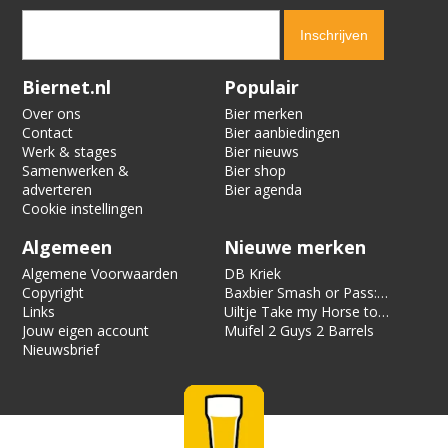
Verification code:
1460
Biernet.nl
Populair
Over ons
Bier merken
Contact
Bier aanbiedingen
Werk & stages
Bier nieuws
Samenwerken &
Bier shop
adverteren
Bier agenda
Cookie instellingen
Algemeen
Nieuwe merken
Algemene Voorwaarden
DB Kriek
Copyright
Baxbier Smash or Pass:
Links
Strata
Uiltje Take my Horse to
Jouw eigen account
the Hotel Room
Muifel 2 Guys 2 Barrels
Nieuwsbrief