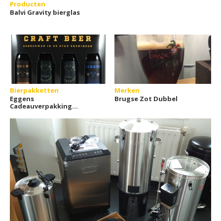
Producten
Balvi Gravity bierglas
Bierpakketten
Merken
Eggens
Brugse Zot Dubbel
Cadeauverpakking
(4x33cl)