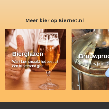
Meer bier op Biernet.nl
Bierglazen
Brouwpro
Want bier smaakt het best uit
Hoe brouw je bier?
een bijpassend glas