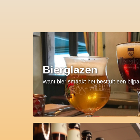
Bierglazen
Want bier smaakt het best uit een bijp