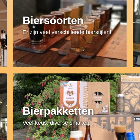
Biersoorten
Er zijn veel verschillende bierstijlen!
Bierpakketten
Veel keus, diverse smaken