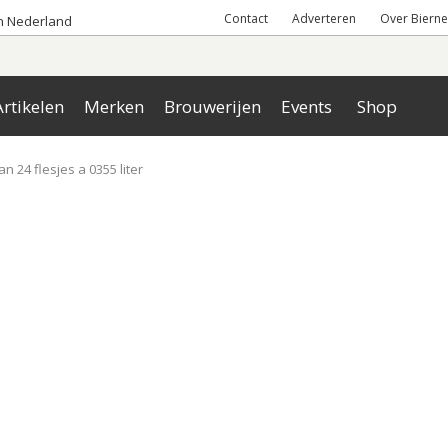
Contact
Adverteren
Over Bierne
an Nederland
rtikelen
Merken
Brouwerijen
Events
Shop
n 24 flesjes a 0355 liter