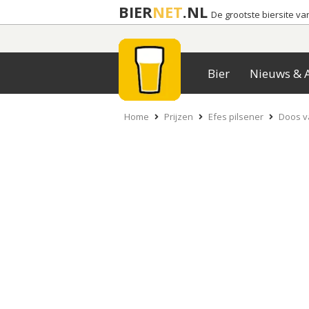
BIER
NET
.NL
De grootste biersite v
Bier
Nieuws & A
Home
Prijzen
Efes pilsener
Doos va