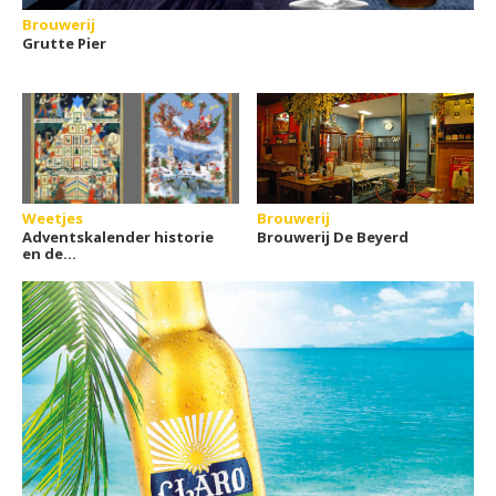
Brouwerij
Grutte Pier
Weetjes
Brouwerij
Adventskalender historie
Brouwerij De Beyerd
en de
bieradventskalender
opkomst