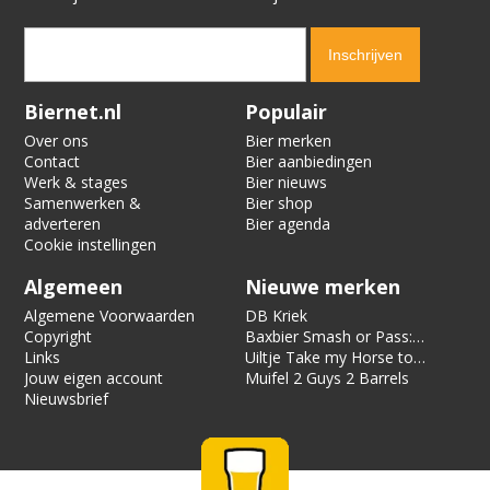
Verification code:
5231
Biernet.nl
Populair
Over ons
Bier merken
Contact
Bier aanbiedingen
Werk & stages
Bier nieuws
Samenwerken &
Bier shop
adverteren
Bier agenda
Cookie instellingen
Algemeen
Nieuwe merken
Algemene Voorwaarden
DB Kriek
Copyright
Baxbier Smash or Pass:
Links
Strata
Uiltje Take my Horse to
Jouw eigen account
the Hotel Room
Muifel 2 Guys 2 Barrels
Nieuwsbrief