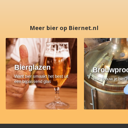
Meer bier op Biernet.nl
Bierglazen
Brouwpro
Want bier smaakt het best uit
Hoe brouw je bier?
een bijpassend glas