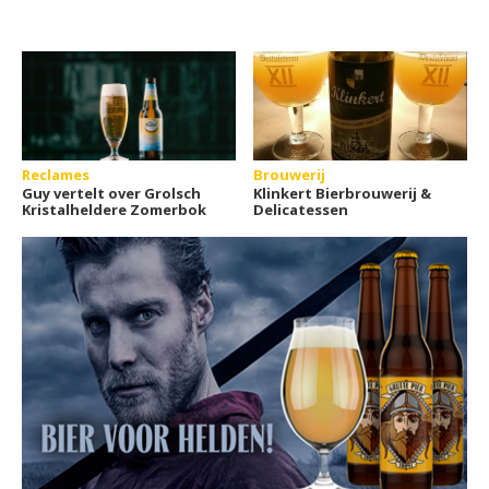
Reclames
Brouwerij
Guy vertelt over Grolsch
Klinkert Bierbrouwerij &
Kristalheldere Zomerbok
Delicatessen