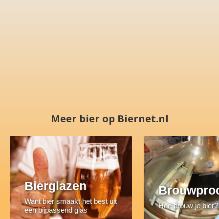
Meer bier op Biernet.nl
Bierglazen
Brouwpro
Want bier smaakt het best uit
Hoe brouw je bier?
een bijpassend glas