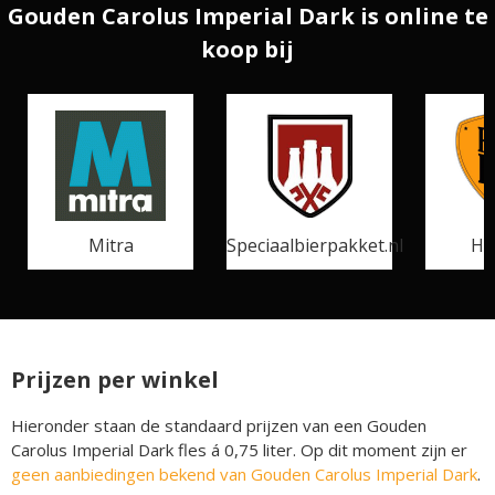
Gouden Carolus Imperial Dark is online te
koop bij
Mitra
Speciaalbierpakket.nl
He
Prijzen per winkel
Hieronder staan de standaard prijzen van een Gouden
Carolus Imperial Dark fles á 0,75 liter. Op dit moment zijn er
geen aanbiedingen bekend van Gouden Carolus Imperial Dark
.