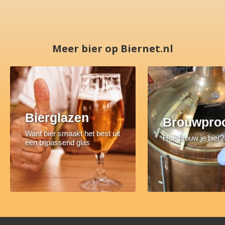
Meer bier op Biernet.nl
Bierglazen
Brouwpro
Want bier smaakt het best uit
Hoe brouw je bier?
een bijpassend glas