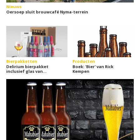
Nieuws
Oersoep sluit brouwcafé Nyma-terrein
Bierpakketten
Producten
Delirium bierpakket
Boek: 'Bier' van Rick
inclusief glas van
Kempen
Bierfamilie