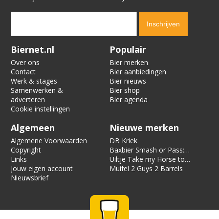
Verification code:
2400
Biernet.nl
Populair
Over ons
Bier merken
Contact
Bier aanbiedingen
Werk & stages
Bier nieuws
Samenwerken &
Bier shop
adverteren
Bier agenda
Cookie instellingen
Algemeen
Nieuwe merken
Algemene Voorwaarden
DB Kriek
Copyright
Baxbier Smash or Pass:
Links
Strata
Uiltje Take my Horse to
Jouw eigen account
the Hotel Room
Muifel 2 Guys 2 Barrels
Nieuwsbrief