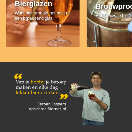
Bierglazen
Brouwpro
Want bier smaakt het best uit
Hoe brouw je bier?
een bijpassend glas