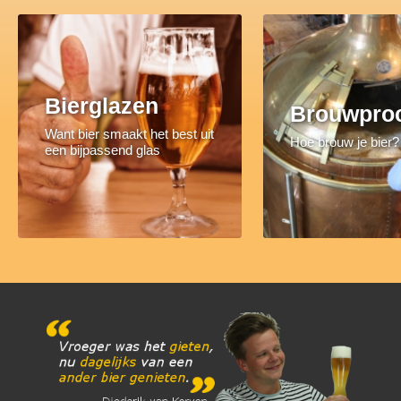
Bierglazen
Brouwpro
Want bier smaakt het best uit
Hoe brouw je bier?
een bijpassend glas