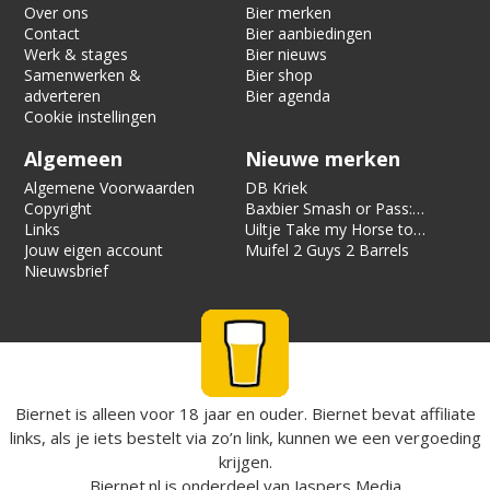
Over ons
Bier merken
Contact
Bier aanbiedingen
Werk & stages
Bier nieuws
Samenwerken &
Bier shop
adverteren
Bier agenda
Cookie instellingen
Algemeen
Nieuwe merken
Algemene Voorwaarden
DB Kriek
Copyright
Baxbier Smash or Pass:
Links
Strata
Uiltje Take my Horse to
Jouw eigen account
the Hotel Room
Muifel 2 Guys 2 Barrels
Nieuwsbrief
Biernet is alleen voor 18 jaar en ouder. Biernet bevat affiliate
links, als je iets bestelt via zo’n link, kunnen we een vergoeding
krijgen.
Biernet.nl
is onderdeel van
Jaspers Media