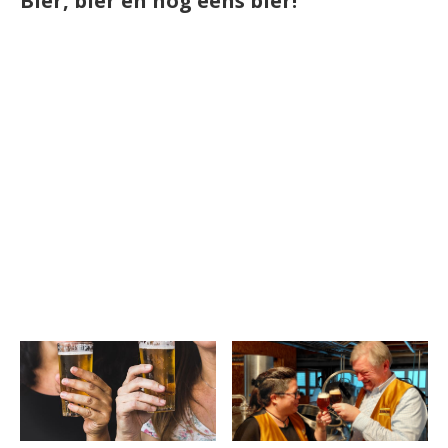
Bier, bier en nog eens bier!